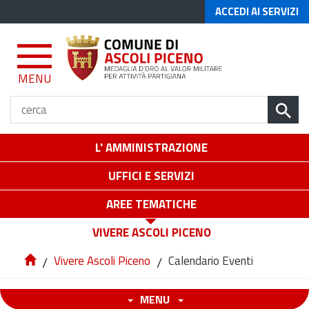
ACCEDI AI SERVIZI
MENU
L' AMMINISTRAZIONE
UFFICI E SERVIZI
AREE TEMATICHE
VIVERE ASCOLI PICENO
/
Vivere Ascoli Piceno
/
Calendario Eventi
MENU