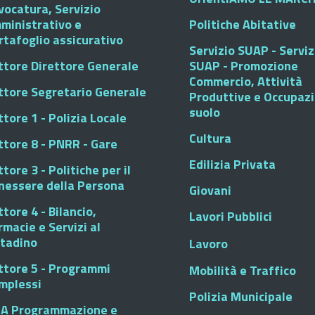
vocatura, Servizio
ministrativo e
Politiche Abitative
rtafoglio assicurativo
Servizio SUAP - Serviz
ttore Direttore Generale
SUAP - Promozione
Commercio, Attività
ttore Segretario Generale
Produttive e Occupaz
suolo
tore 1 - Polizia Locale
Cultura
ttore 8 - PNRR - Gare
Edilizia Privata
tore 3 - Politiche per il
nessere della Persona
Giovani
tore 4 - Bilancio,
Lavori Pubblici
rmacie e Servizi al
ttadino
Lavoro
ttore 5 - Programmi
Mobilità e Traffico
mplessi
Polizia Municipale
A Programmazione e