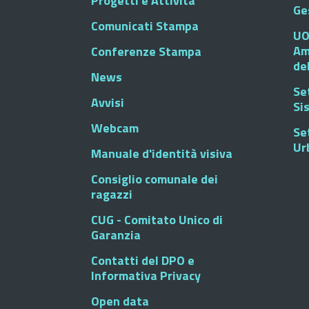
Progetti e Attività
Ge
Comunicati Stampa
UO
Am
Conferenze Stampa
de
News
Se
Avvisi
Si
Webcam
Se
Ur
Manuale d'identità visiva
Consiglio comunale dei
ragazzi
CUG - Comitato Unico di
Garanzia
Contatti del DPO e
Informativa Privacy
Open data