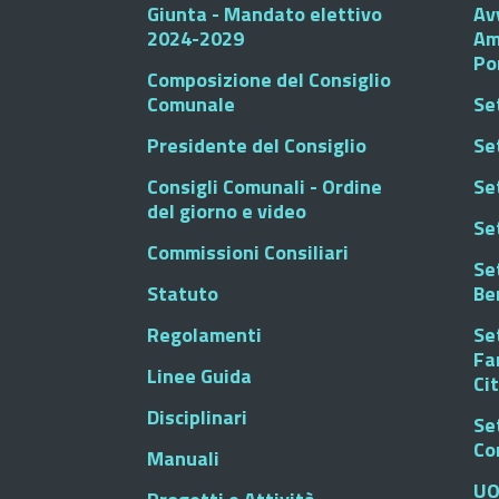
Giunta - Mandato elettivo
Av
2024-2029
Am
Po
Composizione del Consiglio
Comunale
Se
Presidente del Consiglio
Se
Consigli Comunali - Ordine
Set
del giorno e video
Se
Commissioni Consiliari
Set
Statuto
Be
Regolamenti
Set
Fa
Linee Guida
Ci
Disciplinari
Se
Co
Manuali
UO