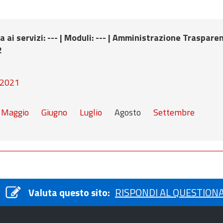
a ai servizi
: --- |
Moduli
: --- |
Amministrazione Traspare
2
2021
Maggio
Giugno
Luglio
Agosto
Settembre
Valuta questo sito:
RISPONDI AL QUESTION