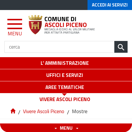
ACCEDI AI SERVIZI
MENU
L' AMMINISTRAZIONE
UFFICI E SERVIZI
AREE TEMATICHE
VIVERE ASCOLI PICENO
/
Vivere Ascoli Piceno
/
Mostre
MENU