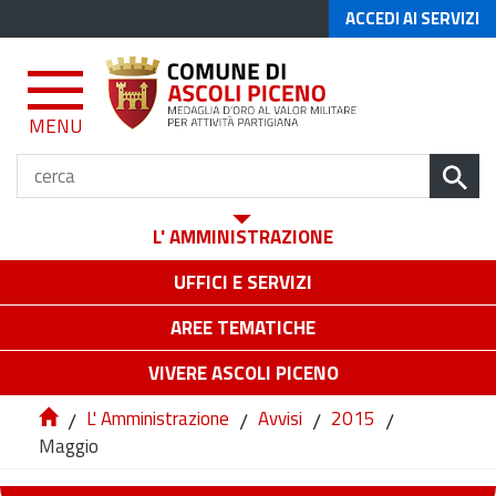
ACCEDI AI SERVIZI
MENU
L' AMMINISTRAZIONE
UFFICI E SERVIZI
AREE TEMATICHE
VIVERE ASCOLI PICENO
/
L' Amministrazione
/
Avvisi
/
2015
/
Maggio