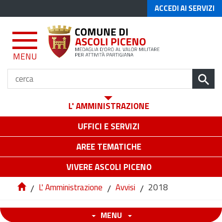
ACCEDI AI SERVIZI
MENU
L' AMMINISTRAZIONE
UFFICI E SERVIZI
AREE TEMATICHE
VIVERE ASCOLI PICENO
/
L' Amministrazione
/
Avvisi
/
2018
MENU