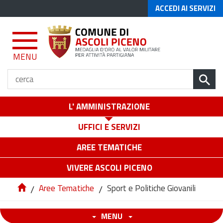
ACCEDI AI SERVIZI
MENU
L' AMMINISTRAZIONE
UFFICI E SERVIZI
AREE TEMATICHE
VIVERE ASCOLI PICENO
/
Aree Tematiche
/
Sport e Politiche Giovanili
MENU