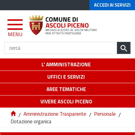
ACCEDI AI SERVIZI
MENU
L' AMMINISTRAZIONE
UFFICI E SERVIZI
AREE TEMATICHE
VIVERE ASCOLI PICENO
/
Amministrazione Trasparente
/
Personale
/
Dotazione organica