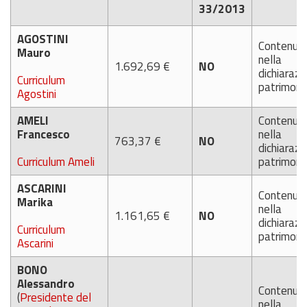
33/2013
AGOSTINI
Contenut
Mauro
nella
1.692,69 €
NO
dichiarazi
Curriculum
patrimoni
Agostini
AMELI
Contenut
Francesco
nella
763,37 €
NO
dichiarazi
Curriculum Ameli
patrimoni
ASCARINI
Contenut
Marika
nella
1.161,65 €
NO
dichiarazi
Curriculum
patrimoni
Ascarini
BONO
Alessandro
Contenut
(
Presidente del
nella