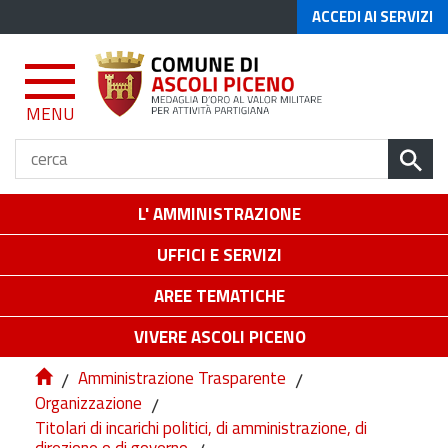
ACCEDI AI SERVIZI
MENU
L' AMMINISTRAZIONE
UFFICI E SERVIZI
AREE TEMATICHE
VIVERE ASCOLI PICENO
/
Amministrazione Trasparente
/
Organizzazione
/
Titolari di incarichi politici, di amministrazione, di