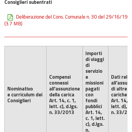
Consiglieri subentrati
Deliberazione del Cons. Comunale n. 30 del 29/16/19
(3.7 MB)
Importi
di viaggi
di
servizio
Compensi
e
Dati relat
connessi
missioni
all'assun
Nominativo
all'assunzione
pagati
di altre
e curriculum dei
della carica
con
cariche
Consiglieri
Art. 14, c. 1,
fondi
Art. 14, c.
lett. c), d.lgs.
pubblici
lett. d), d
n. 33/2013
Art. 14,
n. 33/20
c. 1, lett.
c), d.lgs.
n.