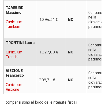
TAMBURRI
Massimo
Contenut
nella
1.294,41 €
NO
Curriculum
dichiarazi
Tamburri
patrimoni
TRONTINI Laura
Contenut
nella
Curriculum
1.327,60 €
NO
dichiarazi
Trontini
patrimoni
VISCIONE
Contenut
Francesco
nella
298,71 €
NO
dichiarazi
Curriculum
patrimoni
Viscione
I compensi sono al lordo delle ritenute fiscali