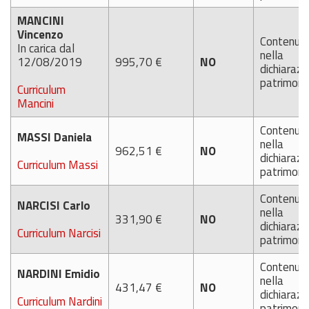
MANCINI
Vincenzo
Contenut
In carica dal
nella
12/08/2019
995,70 €
NO
dichiarazi
patrimoni
Curriculum
Mancini
Contenut
MASSI Daniela
nella
962,51 €
NO
dichiarazi
Curriculum Massi
patrimoni
Contenut
NARCISI Carlo
nella
331,90 €
NO
dichiarazi
Curriculum Narcisi
patrimoni
Contenut
NARDINI Emidio
nella
431,47 €
NO
dichiarazi
Curriculum Nardini
patrimoni