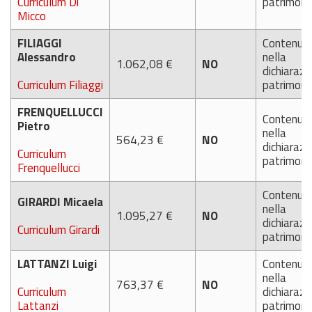
Curriculum Di
patrimoni
Micco
FILIAGGI
Contenut
Alessandro
nella
1.062,08 €
NO
dichiarazi
Curriculum Filiaggi
patrimoni
FRENQUELLUCCI
Contenut
Pietro
nella
564,23 €
NO
dichiarazi
Curriculum
patrimoni
Frenquellucci
Contenut
GIRARDI Micaela
nella
1.095,27 €
NO
dichiarazi
Curriculum Girardi
patrimoni
LATTANZI Luigi
Contenut
nella
763,37 €
NO
Curriculum
dichiarazi
Lattanzi
patrimoni