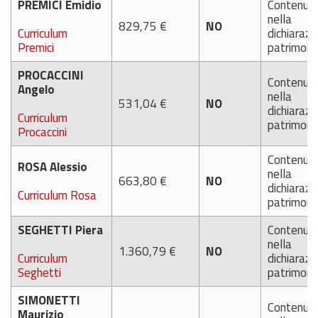
PREMICI Emidio
Contenut
nella
829,75 €
NO
Curriculum
dichiarazi
Premici
patrimoni
PROCACCINI
Contenut
Angelo
nella
531,04 €
NO
dichiarazi
Curriculum
patrimoni
Procaccini
Contenut
ROSA Alessio
nella
663,80 €
NO
dichiarazi
Curriculum Rosa
patrimoni
SEGHETTI Piera
Contenut
nella
1.360,79 €
NO
Curriculum
dichiarazi
Seghetti
patrimoni
SIMONETTI
Contenut
Maurizio