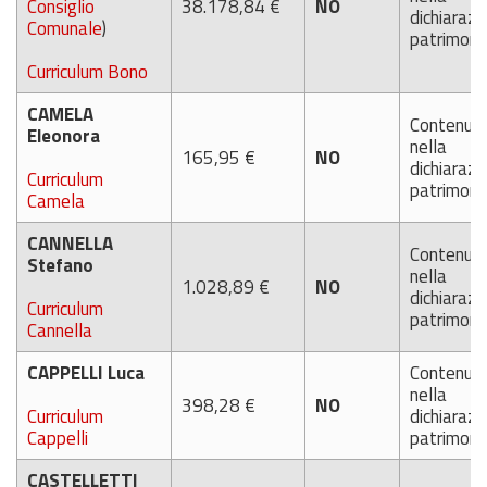
Consiglio
38.178,84 €
NO
dichiarazi
Comunale
)
patrimoni
Curriculum Bono
CAMELA
Contenut
Eleonora
nella
165,95 €
NO
dichiarazi
Curriculum
patrimoni
Camela
CANNELLA
Contenut
Stefano
nella
1.028,89 €
NO
dichiarazi
Curriculum
patrimoni
Cannella
CAPPELLI Luca
Contenut
nella
398,28 €
NO
Curriculum
dichiarazi
Cappelli
patrimoni
CASTELLETTI