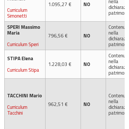
nella
1.095,27 €
NO
dichiarazi
Curriculum
patrimoni
Simonetti
SPERI Massimo
Contenut
Maria
nella
796,56 €
NO
dichiarazi
Curriculum Speri
patrimoni
Contenut
STIPA Elena
nella
1.228,03 €
NO
dichiarazi
Curriculum Stipa
patrimoni
TACCHINI Mario
Contenut
nella
962,51 €
NO
Curriculum
dichiarazi
Tacchini
patrimoni