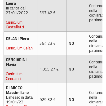
Laura
Contenut
In carica dal
nella
27/01/2022
597,42 €
dichiarazi
patrimoni
Curriculum
Castelletti
Contenut
CELANI Piero
nella
564,23 €
NO
dichiarazi
Curriculum Celani
patrimoni
CENCIARINI
Contenut
Flavia
nella
1.095,27 €
NO
dichiarazi
Curriculum
patrimoni
Cenciarini
DI MICCO
Massimiliano
Contenut
Dimesso in data
nella
929,32 €
NO
19/01/22
dichiarazi