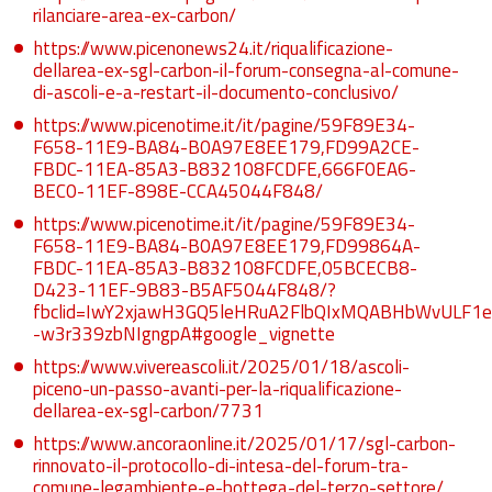
rilanciare-area-ex-carbon/
https://www.picenonews24.it/riqualificazione-
dellarea-ex-sgl-carbon-il-forum-consegna-al-comune-
di-ascoli-e-a-restart-il-documento-conclusivo/
https://www.picenotime.it/it/pagine/59F89E34-
F658-11E9-BA84-B0A97E8EE179,FD99A2CE-
FBDC-11EA-85A3-B832108FCDFE,666F0EA6-
BEC0-11EF-898E-CCA45044F848/
https://www.picenotime.it/it/pagine/59F89E34-
F658-11E9-BA84-B0A97E8EE179,FD99864A-
FBDC-11EA-85A3-B832108FCDFE,05BCECB8-
D423-11EF-9B83-B5AF5044F848/?
fbclid=IwY2xjawH3GQ5leHRuA2FlbQIxMQABHbWvULF
-w3r339zbNIgngpA#google_vignette
https://www.vivereascoli.it/2025/01/18/ascoli-
piceno-un-passo-avanti-per-la-riqualificazione-
dellarea-ex-sgl-carbon/7731
https://www.ancoraonline.it/2025/01/17/sgl-carbon-
rinnovato-il-protocollo-di-intesa-del-forum-tra-
comune-legambiente-e-bottega-del-terzo-settore/