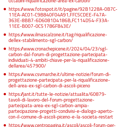
cittadini-riqualificazione-area-ex-carbon/
https://www.fotospot.it/it/pagine/92B1228A-0B7C-
11EA-AC01-C9B840F04A91,FFC5CDEE-F47A-
363E-8BB7-6D6081D4186B,FC114D54-F33A-
11EE-B007-0C51786F843E/
https://www.ilmascalzone.it/tag/riqualificazione-
dellex-stabilimento-sgl-carbon/
https://www.cronachepicene.it/2024/04/23/sgl-
carbon-dal-forum-di-progettazione-partecipata-
individuati-4-ambiti-chiave-per-la-riqualificazione-
dellarea/457900/
https://www.csvmarche.it/ultime-notizie/forum-di-
progettazione-partecipata-per-la-riqualificazione-
dell-area-ex-sgl-carbon-di-ascoli-piceno
https://jant.it/tutte-le-notizie/attualita/60879-
tavoli-di-lavoro-del-forum-progettazione-
partecipata-area-ex-sgl-carbon-ampia-
partecipazione-progetti-condivisi-e-dialogo-aperto-
con-il-comune-di-ascoli-piceno-e-la-societa-restart
https://www.centropagina.it/ascoli/ascoli-forum-per-