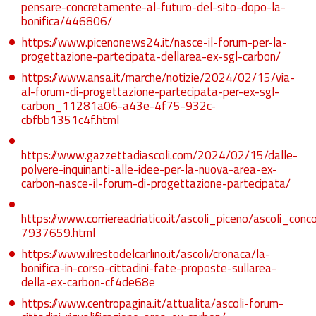
pensare-concretamente-al-futuro-del-sito-dopo-la-
bonifica/446806/
https://www.picenonews24.it/nasce-il-forum-per-la-
progettazione-partecipata-dellarea-ex-sgl-carbon/
https://www.ansa.it/marche/notizie/2024/02/15/via-
al-forum-di-progettazione-partecipata-per-ex-sgl-
carbon_11281a06-a43e-4f75-932c-
cbfbb1351c4f.html
https://www.gazzettadiascoli.com/2024/02/15/dalle-
polvere-inquinanti-alle-idee-per-la-nuova-area-ex-
carbon-nasce-il-forum-di-progettazione-partecipata/
https://www.corriereadriatico.it/ascoli_piceno/ascoli_
7937659.html
https://www.ilrestodelcarlino.it/ascoli/cronaca/la-
bonifica-in-corso-cittadini-fate-proposte-sullarea-
della-ex-carbon-cf4de68e
https://www.centropagina.it/attualita/ascoli-forum-