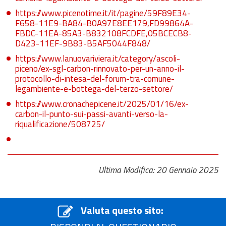
https://www.picenotime.it/it/pagine/59F89E34-
F658-11E9-BA84-B0A97E8EE179,FD99864A-
FBDC-11EA-85A3-B832108FCDFE,05BCECB8-
D423-11EF-9B83-B5AF5044F848/
https://www.lanuovariviera.it/category/ascoli-
piceno/ex-sgl-carbon-rinnovato-per-un-anno-il-
protocollo-di-intesa-del-forum-tra-comune-
legambiente-e-bottega-del-terzo-settore/
https://www.cronachepicene.it/2025/01/16/ex-
carbon-il-punto-sui-passi-avanti-verso-la-
riqualificazione/508725/
Ultima Modifica: 20 Gennaio 2025
Valuta questo sito: