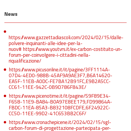
News
https://www.gazzettadiascoli.com/2024/02/15/dalle-
polvere-inquinanti-alle-idee-per-la-
nuov#
https://www.youtvrs.it/ex-carbon-costituito-un-
forum-per-coinvolgere-i-cittadini-nella-
riqualificazione/
https://www.picusonline.it/it/pagine/3FF1114A-
07D4-4ED0-988B-45AF9A9AE3F7,B6A14620-
EA5F-11EB-A0DC-FE7BA12B91FC,E9B2A5CC-
CC61-11EE-942C-0B9D786F843E/
https://www.picenotime.it/it/pagine/59F89E34-
F658-11E9-BA84-B0A97E8EE179,FD99864A-
FBDC-11EA-85A3-B832108FCDFE,6F24922C-
CC50-11EE-99D2-41C653BB2C6F/
https://www.cronachepicene.it/2024/02/15/sgl-
carbon-forum-di-progettazione-partecipata-per-