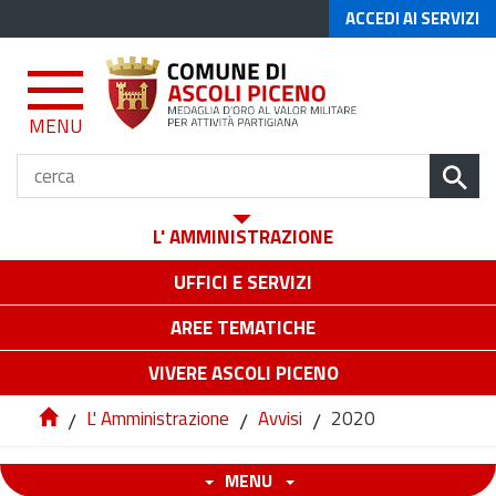
ACCEDI AI SERVIZI
MENU
L' AMMINISTRAZIONE
UFFICI E SERVIZI
AREE TEMATICHE
VIVERE ASCOLI PICENO
/
L' Amministrazione
/
Avvisi
/
2020
MENU