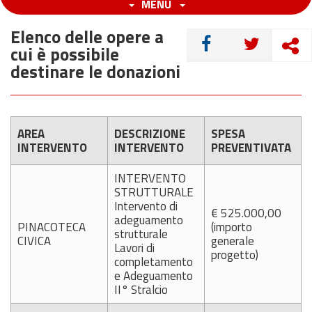
MENU
Elenco delle opere a
CONDIVIDI
cui è possibile
destinare le donazioni
AREA
DESCRIZIONE
SPESA
INTERVENTO
INTERVENTO
PREVENTIVATA
INTERVENTO
STRUTTURALE
Intervento di
€ 525.000,00
adeguamento
PINACOTECA
(importo
strutturale
CIVICA
generale
Lavori di
progetto)
completamento
e Adeguamento
II° Stralcio