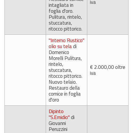
iva
intagliata in
foglia d'oro.
Pulitura, rintelo,
stuccatura,
ritocco pittorico.
"Interno Rustico"
olio su tela
di
Domenico
Morelli Pulitura,
rintelo,
€ 2.000,00 oltre
stuccatura,
iva
ritocco pittorico.
Nuovo telaio.
Restauro della
cornice in foglia
d'oro
Dipinto
"S.Emidio"
di
Giovanni
Peruzzini