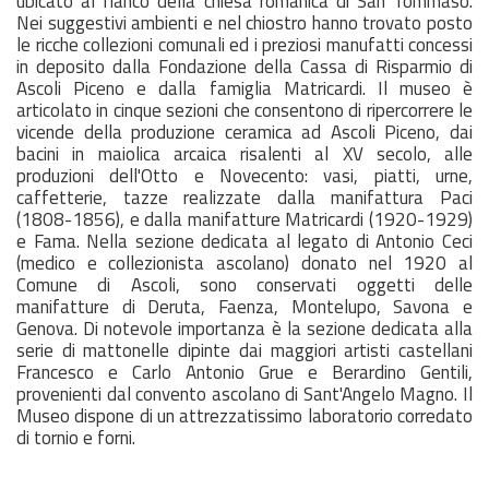
ubicato al fianco della chiesa romanica di San Tommaso.
Nei suggestivi ambienti e nel chiostro hanno trovato posto
le ricche collezioni comunali ed i preziosi manufatti concessi
in deposito dalla Fondazione della Cassa di Risparmio di
Ascoli Piceno e dalla famiglia Matricardi. Il museo è
articolato in cinque sezioni che consentono di ripercorrere le
vicende della produzione ceramica ad Ascoli Piceno, dai
bacini in maiolica arcaica risalenti al XV secolo, alle
produzioni dell'Otto e Novecento: vasi, piatti, urne,
caffetterie, tazze realizzate dalla manifattura Paci
(1808-1856), e dalla manifatture Matricardi (1920-1929)
e Fama. Nella sezione dedicata al legato di Antonio Ceci
(medico e collezionista ascolano) donato nel 1920 al
Comune di Ascoli, sono conservati oggetti delle
manifatture di Deruta, Faenza, Montelupo, Savona e
Genova. Di notevole importanza è la sezione dedicata alla
serie di mattonelle dipinte dai maggiori artisti castellani
Francesco e Carlo Antonio Grue e Berardino Gentili,
provenienti dal convento ascolano di Sant'Angelo Magno. Il
Museo dispone di un attrezzatissimo laboratorio corredato
di tornio e forni.