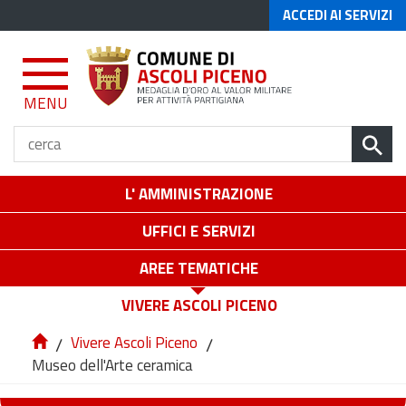
ACCEDI AI SERVIZI
MENU
L' AMMINISTRAZIONE
UFFICI E SERVIZI
AREE TEMATICHE
VIVERE ASCOLI PICENO
/
Vivere Ascoli Piceno
/
Museo dell'Arte ceramica