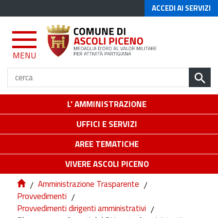
ACCEDI AI SERVIZI
MENU
L' AMMINISTRAZIONE
UFFICI E SERVIZI
AREE TEMATICHE
VIVERE ASCOLI PICENO
/
Amministrazione Trasparente
/
Provvedimenti
/
Provvedimenti dirigenti amministrativi
/