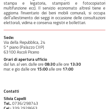
stampa e legatoria, stampanti e fotocopiatori
multifunzione ecc). Il servizio economato altresì tiene e
aggiorna l'inventario dei beni mobili comunali, si occupa
dell’allestimento dei seggi in occasione delle consultazioni
elettorali, vidima e conserva registri e bollettari.
Sede:
Via della Repubblica, 24
5° piano (Palazzo CIIP)
63100 Ascoli Piceno
Orari di apertura ufficio
dal lun. al ven. dalle ore
08:30
alle ore
13:30
mar. e gio dalle ore
15:00
alle ore
17:00
Contatti
Silvia Capelli
Tel..
0736/298743
Cel.:
339 2928663