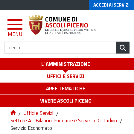
ACCEDI AI SERVIZI
MENU
L' AMMINISTRAZIONE
UFFICI E SERVIZI
AREE TEMATICHE
VIVERE ASCOLI PICENO
/
Uffici e Servizi
/
Settore 4 - Bilancio, Farmacie e Servizi al Cittadino
/
Servizio Economato