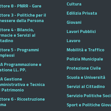
Cultura
ttore 8 - PNRR - Gare
Edilizia Privata
tore 3 - Politiche per il
nessere della Persona
Giovani
tore 4 - Bilancio,
Lavori Pubblici
rmacie e Servizi al
ttadino
Lavoro
ttore 5 - Programmi
Mobilità e Traffico
mplessi
Polizia Municipale
A Programmazione e
Protezione Civile
stione LL. PP.
Scuola e Università
A Gestione
ministrativa e Tecnica
Servizi al Cittadino
l Patrimonio
Servizio Politiche Soci
ttore 6 - Ricostruzione
sma
Sport e Politiche Giova