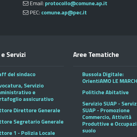
Email:
protocollo@comune.ap.it
PEC:
comune.ap@pec.it
 e Servizi
Aree Tematiche
aff del sindaco
Bussola Digitale:
OrientiAMO LE MARC
vocatura, Servizio
ministrativo e
Politiche Abitative
rtafoglio assicurativo
Servizio SUAP - Serviz
ttore Direttore Generale
SUAP - Promozione
Commercio, Attività
ttore Segretario Generale
Produttive e Occupaz
suolo
tore 1 - Polizia Locale