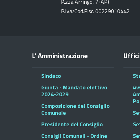
P.zza Arringo, 7 (AP)
P.Iva/Cod.Fisc. 00229010442
L' Amministrazione
Uffici
Sindaco
St
Giunta - Mandato elettivo
Av
2024-2029
Am
Po
Composizione del Consiglio
Comunale
Se
Presidente del Consiglio
Se
Consigli Comunali - Ordine
Set