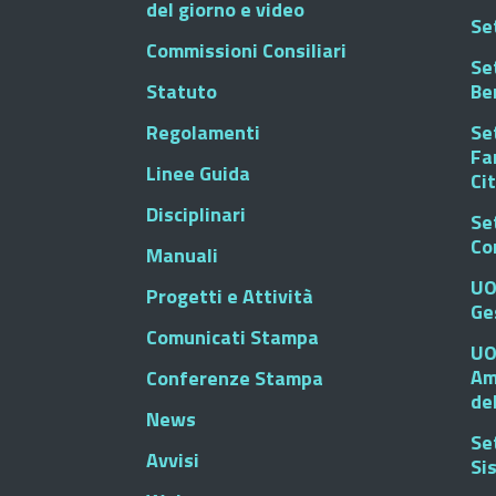
del giorno e video
Se
Commissioni Consiliari
Set
Statuto
Be
Regolamenti
Set
Fa
Linee Guida
Ci
Disciplinari
Se
Co
Manuali
UO
Progetti e Attività
Ge
Comunicati Stampa
UO
Am
Conferenze Stampa
de
News
Se
Avvisi
Si