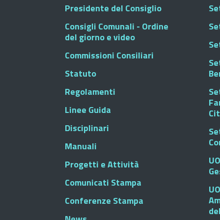
Presidente del Consiglio
Se
Consigli Comunali - Ordine
Set
del giorno e video
Se
Commissioni Consiliari
Set
Statuto
Be
Regolamenti
Set
Fa
Linee Guida
Ci
Disciplinari
Se
Co
Manuali
UO
Progetti e Attività
Ge
Comunicati Stampa
UO
Am
Conferenze Stampa
de
News