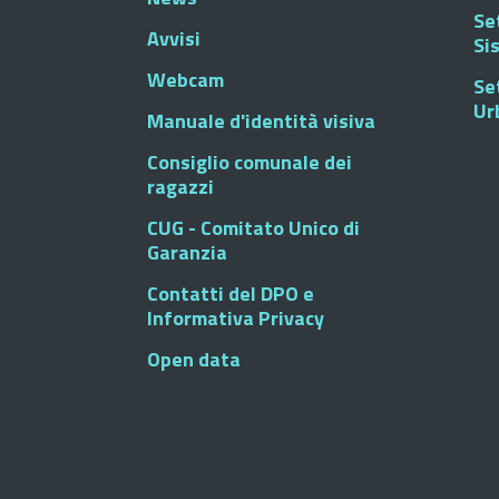
Se
Avvisi
Si
Webcam
Se
Ur
Manuale d'identità visiva
Consiglio comunale dei
ragazzi
CUG - Comitato Unico di
Garanzia
Contatti del DPO e
Informativa Privacy
Open data