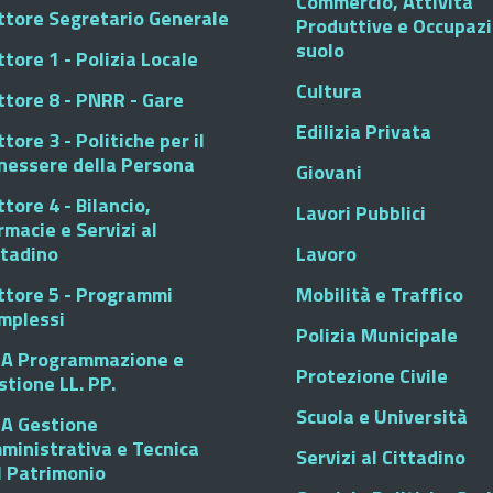
Commercio, Attività
ttore Segretario Generale
Produttive e Occupaz
suolo
tore 1 - Polizia Locale
Cultura
ttore 8 - PNRR - Gare
Edilizia Privata
tore 3 - Politiche per il
nessere della Persona
Giovani
tore 4 - Bilancio,
Lavori Pubblici
rmacie e Servizi al
ttadino
Lavoro
ttore 5 - Programmi
Mobilità e Traffico
mplessi
Polizia Municipale
A Programmazione e
Protezione Civile
stione LL. PP.
Scuola e Università
A Gestione
ministrativa e Tecnica
Servizi al Cittadino
l Patrimonio