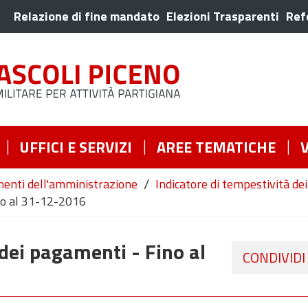
Relazione di fine mandato
Elezioni Trasparenti
Ref
UFFICI E SERVIZI
AREE TEMATICHE
/
enti dell'amministrazione
Indicatore di tempestività d
ino al 31-12-2016
 dei pagamenti - Fino al
CONDIVIDI