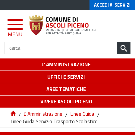
ACCEDI AI SERVIZI
MENU
L' AMMINISTRAZIONE
UFFICI E SERVIZI
AREE TEMATICHE
VIVERE ASCOLI PICENO
/
L' Amministrazione
/
Linee Guida
/
Linee Guida Servizio Trasporto Scolastico