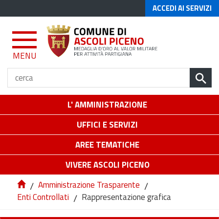
ACCEDI AI SERVIZI
MENU
L' AMMINISTRAZIONE
UFFICI E SERVIZI
AREE TEMATICHE
VIVERE ASCOLI PICENO
/
Amministrazione Trasparente
/
Enti Controllati
/
Rappresentazione grafica