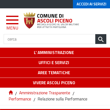
ACCEDI AI SERVIZI
MENU
L' AMMINISTRAZIONE
UFFICI E SERVIZI
AREE TEMATICHE
VIVERE ASCOLI PICENO
/
Amministrazione Trasparente
/
Performance
/
Relazione sulla Performance