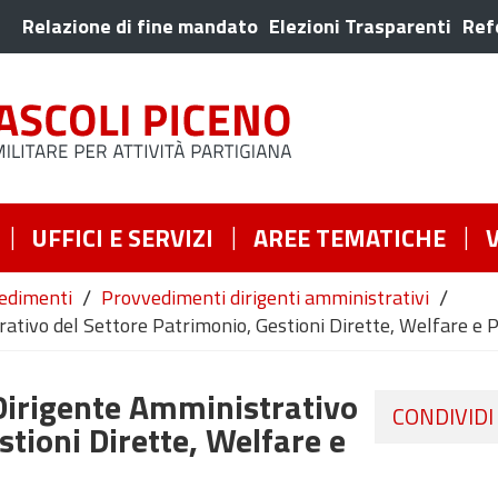
Relazione di fine mandato
Elezioni Trasparenti
Ref
UFFICI E SERVIZI
AREE TEMATICHE
/
/
edimenti
Provvedimenti dirigenti amministrativi
ativo del Settore Patrimonio, Gestioni Dirette, Welfare e 
Dirigente Amministrativo
CONDIVIDI
stioni Dirette, Welfare e