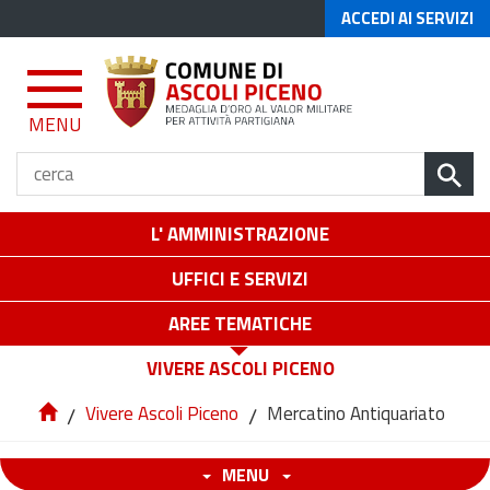
ACCEDI AI SERVIZI
MENU
L' AMMINISTRAZIONE
UFFICI E SERVIZI
AREE TEMATICHE
VIVERE ASCOLI PICENO
/
Vivere Ascoli Piceno
/
Mercatino Antiquariato
MENU