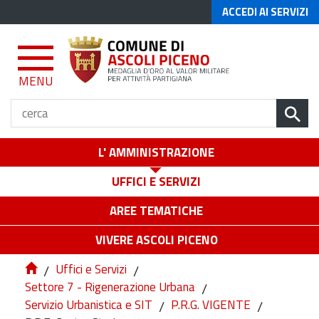
ACCEDI AI SERVIZI
MENU
L' AMMINISTRAZIONE
UFFICI E SERVIZI
AREE TEMATICHE
VIVERE ASCOLI PICENO
/
Uffici e Servizi
/
Settore 7 - Rigenerazione Urbana
/
Servizio Urbanistica e SIT
/
P.R.G. VIGENTE
/