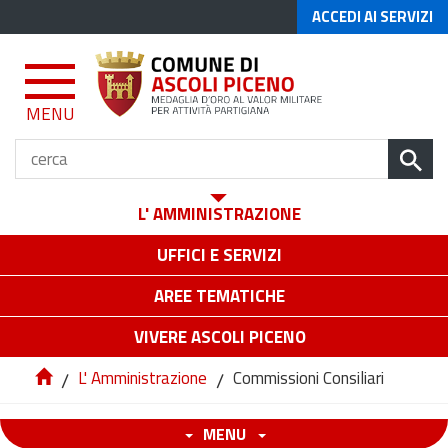
ACCEDI AI SERVIZI
MENU
L' AMMINISTRAZIONE
UFFICI E SERVIZI
AREE TEMATICHE
VIVERE ASCOLI PICENO
/
L' Amministrazione
/
Commissioni Consiliari
MENU