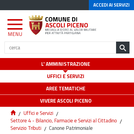
ACCEDI AI SERVIZI
MENU
L' AMMINISTRAZIONE
UFFICI E SERVIZI
AREE TEMATICHE
VIVERE ASCOLI PICENO
/
Uffici e Servizi
/
Settore 4 - Bilancio, Farmacie e Servizi al Cittadino
/
Servizio Tributi
/
Canone Patrimoniale