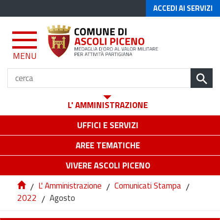
ACCEDI AI SERVIZI
MENU
L' AMMINISTRAZIONE
UFFICI E SERVIZI
AREE TEMATICHE
VIVERE ASCOLI PICENO
/
L' Amministrazione
/
Comunicati Stampa
/
2022
/
Agosto