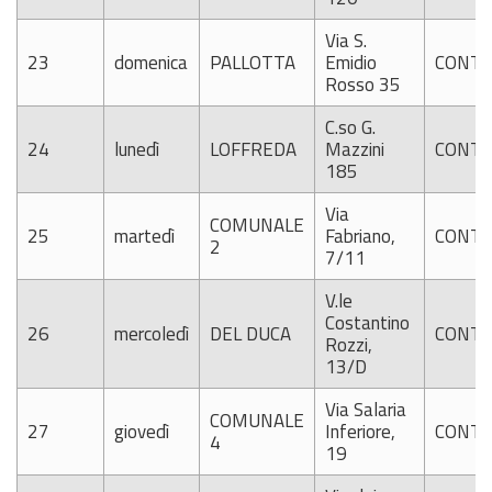
Via S.
23
domenica
PALLOTTA
Emidio
CONTI
Rosso 35
C.so G.
24
lunedì
LOFFREDA
Mazzini
CONTI
185
Via
COMUNALE
25
martedì
Fabriano,
CONTI
2
7/11
V.le
Costantino
26
mercoledì
DEL DUCA
CONTI
Rozzi,
13/D
Via Salaria
COMUNALE
27
giovedì
Inferiore,
CONTI
4
19