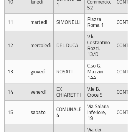
10
lunedì
Commercio,
CONTI
1
52
Piazza
11
martedì
SIMONELLI
CONTI
Roma 1
V.le
Costantino
12
mercoledì
DEL DUCA
CONTI
Rozzi,
13/D
C.so G.
13
giovedì
ROSATI
Mazzini
CONTI
144
EX
V.le B.
14
venerdì
CONTI
CHIARETTI
Croce 5
Via Salaria
COMUNALE
15
sabato
Inferiore,
CONTI
4
19
Via dei