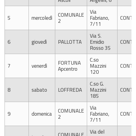
Ascoli
Angelini, 6
Via
COMUNALE
5
mercoledì
Fabriano,
CONTI
2
7/11
Via S.
6
giovedì
PALLOTTA
Emidio
CONTI
Rosso 35
C.so
FORTUNA
7
venerdì
Mazzini
CONTI
Apcentro
120
C.so G.
8
sabato
LOFFREDA
Mazzini
CONTI
185
Via
COMUNALE
9
domenica
Fabriano,
CONTI
2
7/11
Via del
COMUNALE