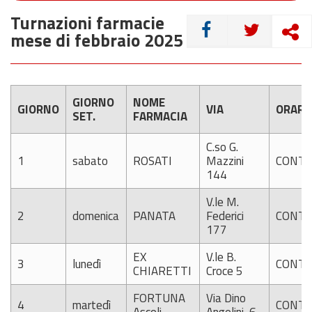
Turnazioni farmacie
CONDIVIDI
mese di febbraio 2025
GIORNO
NOME
GIORNO
VIA
ORARI
SET.
FARMACIA
C.so G.
1
sabato
ROSATI
Mazzini
CONTI
144
V.le M.
2
domenica
PANATA
Federici
CONTI
177
EX
V.le B.
3
lunedì
CONTI
CHIARETTI
Croce 5
FORTUNA
Via Dino
4
martedì
CONTI