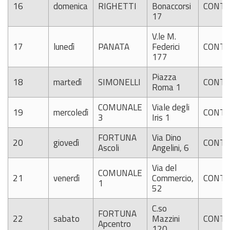
16
domenica
RIGHETTI
Bonaccorsi
CONTI
17
V.le M.
17
lunedì
PANATA
Federici
CONTI
177
Piazza
18
martedì
SIMONELLI
CONTI
Roma 1
COMUNALE
Viale degli
19
mercoledì
CONTI
3
Iris 1
FORTUNA
Via Dino
20
giovedì
CONTI
Ascoli
Angelini, 6
Via del
COMUNALE
21
venerdì
Commercio,
CONTI
1
52
C.so
FORTUNA
22
sabato
Mazzini
CONTI
Apcentro
120