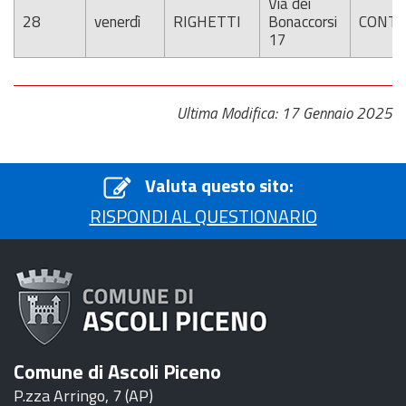
Via dei
28
venerdì
RIGHETTI
Bonaccorsi
CONTI
17
Ultima Modifica: 17 Gennaio 2025
Valuta questo sito:
RISPONDI AL QUESTIONARIO
Comune di Ascoli Piceno
P.zza Arringo, 7 (AP)