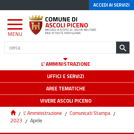
ACCEDI AI SERVIZI
MENU
L' AMMINISTRAZIONE
UFFICI E SERVIZI
AREE TEMATICHE
VIVERE ASCOLI PICENO
/
L' Amministrazione
/
Comunicati Stampa
/
2023
/
Aprile