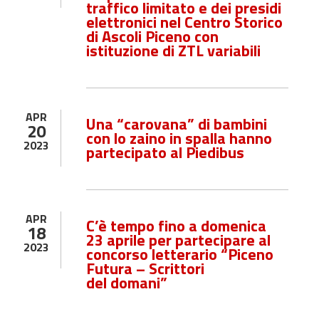
traffico limitato e dei presidi
elettronici nel Centro Storico
di Ascoli Piceno con
istituzione di ZTL variabili
APR
Una “carovana” di bambini
20
con lo zaino in spalla hanno
2023
partecipato al Piedibus
APR
C’è tempo fino a domenica
18
23
aprile
per partecipare al
2023
concorso letterario “Piceno
Futura – Scrittori
del
domani
”