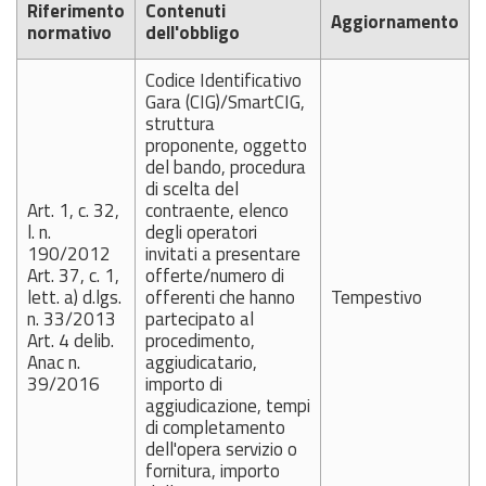
Riferimento
Contenuti
Aggiornamento
normativo
dell'obbligo
Codice Identificativo
Gara (CIG)/SmartCIG,
struttura
proponente, oggetto
del bando, procedura
di scelta del
Art. 1, c. 32,
contraente, elenco
l. n.
degli operatori
190/2012
invitati a presentare
Art. 37, c. 1,
offerte/numero di
lett. a) d.lgs.
offerenti che hanno
Tempestivo
n. 33/2013
partecipato al
Art. 4 delib.
procedimento,
Anac n.
aggiudicatario,
39/2016
importo di
aggiudicazione, tempi
di completamento
dell'opera servizio o
fornitura, importo