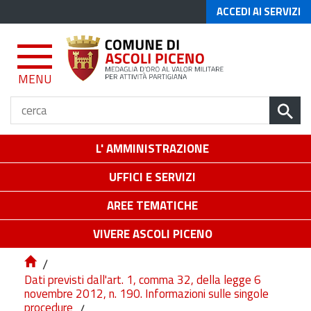
ACCEDI AI SERVIZI
MENU
L' AMMINISTRAZIONE
UFFICI E SERVIZI
AREE TEMATICHE
VIVERE ASCOLI PICENO
/
Dati previsti dall'art. 1, comma 32, della legge 6
novembre 2012, n. 190. Informazioni sulle singole
procedure
/