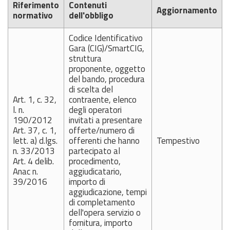
Riferimento
Contenuti
Aggiornamento
normativo
dell'obbligo
Codice Identificativo
Gara (CIG)/SmartCIG,
struttura
proponente, oggetto
del bando, procedura
di scelta del
Art. 1, c. 32,
contraente, elenco
l. n.
degli operatori
190/2012
invitati a presentare
Art. 37, c. 1,
offerte/numero di
lett. a) d.lgs.
offerenti che hanno
Tempestivo
n. 33/2013
partecipato al
Art. 4 delib.
procedimento,
Anac n.
aggiudicatario,
39/2016
importo di
aggiudicazione, tempi
di completamento
dell'opera servizio o
fornitura, importo