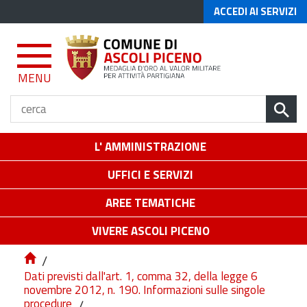
ACCEDI AI SERVIZI
MENU
L' AMMINISTRAZIONE
UFFICI E SERVIZI
AREE TEMATICHE
VIVERE ASCOLI PICENO
/
Dati previsti dall'art. 1, comma 32, della legge 6
novembre 2012, n. 190. Informazioni sulle singole
procedure
/