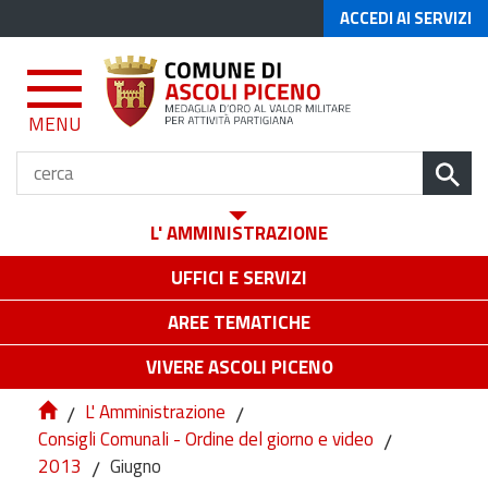
ACCEDI AI SERVIZI
MENU
L' AMMINISTRAZIONE
UFFICI E SERVIZI
AREE TEMATICHE
VIVERE ASCOLI PICENO
/
L' Amministrazione
/
Consigli Comunali - Ordine del giorno e video
/
2013
/
Giugno