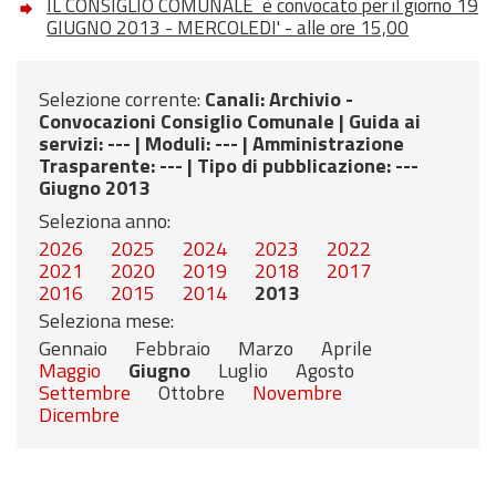
IL CONSIGLIO COMUNALE è convocato per il giorno 19
GIUGNO 2013 - MERCOLEDI' - alle ore 15,00
Selezione corrente:
Canali
: Archivio -
Convocazioni Consiglio Comunale |
Guida ai
servizi
: --- |
Moduli
: --- |
Amministrazione
Trasparente
: --- |
Tipo di pubblicazione
: ---
Giugno 2013
Seleziona anno:
2026
2025
2024
2023
2022
2021
2020
2019
2018
2017
2016
2015
2014
2013
Seleziona mese:
Gennaio
Febbraio
Marzo
Aprile
Maggio
Giugno
Luglio
Agosto
Settembre
Ottobre
Novembre
Dicembre