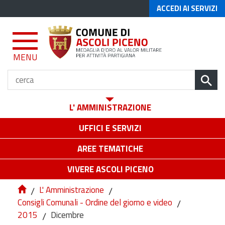
ACCEDI AI SERVIZI
MENU
L' AMMINISTRAZIONE
UFFICI E SERVIZI
AREE TEMATICHE
VIVERE ASCOLI PICENO
/
L' Amministrazione
/
Consigli Comunali - Ordine del giorno e video
/
2015
/
Dicembre