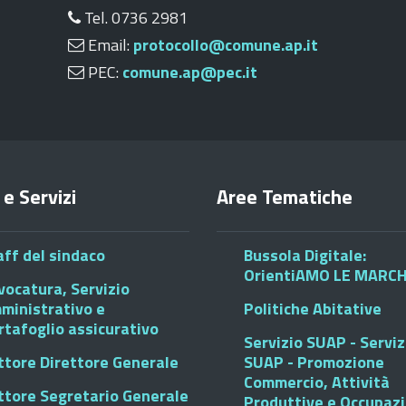
Tel. 0736 2981
Email:
protocollo@comune.ap.it
PEC:
comune.ap@pec.it
 e Servizi
Aree Tematiche
aff del sindaco
Bussola Digitale:
OrientiAMO LE MARC
vocatura, Servizio
ministrativo e
Politiche Abitative
rtafoglio assicurativo
Servizio SUAP - Serviz
ttore Direttore Generale
SUAP - Promozione
Commercio, Attività
ttore Segretario Generale
Produttive e Occupaz