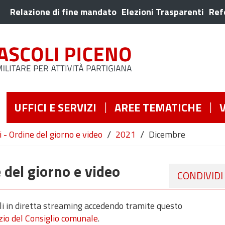
Relazione di fine mandato
Elezioni Trasparenti
Ref
UFFICI E SERVIZI
AREE TEMATICHE
/
/
 - Ordine del giorno e video
2021
Dicembre
 del giorno e video
CONDIVIDI
bili in diretta streaming accedendo tramite questo
izio del Consiglio comunale
.