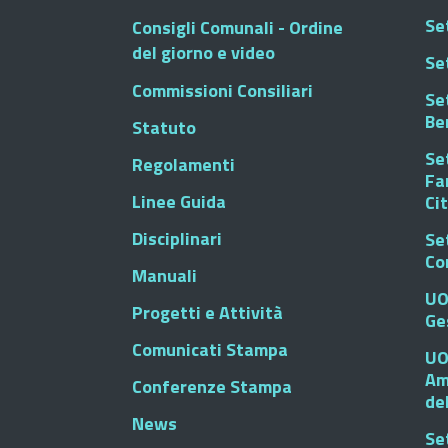
Set
Consigli Comunali - Ordine
del giorno e video
Se
Commissioni Consiliari
Set
Be
Statuto
Set
Regolamenti
Fa
Linee Guida
Ci
Disciplinari
Se
Co
Manuali
UO
Progetti e Attività
Ge
Comunicati Stampa
UO
Am
Conferenze Stampa
de
News
Se