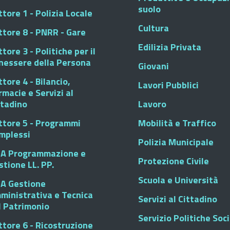
suolo
tore 1 - Polizia Locale
Cultura
ttore 8 - PNRR - Gare
Edilizia Privata
tore 3 - Politiche per il
nessere della Persona
Giovani
tore 4 - Bilancio,
Lavori Pubblici
rmacie e Servizi al
ttadino
Lavoro
ttore 5 - Programmi
Mobilità e Traffico
mplessi
Polizia Municipale
A Programmazione e
Protezione Civile
stione LL. PP.
Scuola e Università
A Gestione
ministrativa e Tecnica
Servizi al Cittadino
l Patrimonio
Servizio Politiche Soci
ttore 6 - Ricostruzione