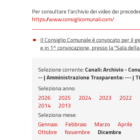
Per consultare l'archivio dei video dei preceden
https://www.consiglicomunali.com/
Il Consiglio Comunale è convocato per il g
e in 1^ convocazione, presso la "Sala dell
Selezione corrente:
Canali
: Archivio - Co
-- |
Amministrazione Trasparente
: --- |
T
Seleziona anno:
2026
2025
2024
2023
2022
2014
2013
Seleziona mese:
Gennaio
Febbraio
Marzo
Aprile
Ottobre
Novembre
Dicembre