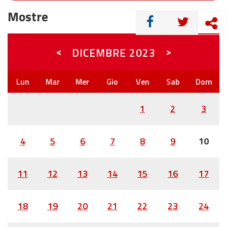
Mostre
CONDIVIDI
<
>
DICEMBRE
2023
1
2
3
4
5
6
7
8
9
10
11
12
13
14
15
16
17
18
19
20
21
22
23
24