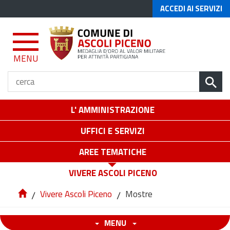
ACCEDI AI SERVIZI
MENU
L' AMMINISTRAZIONE
UFFICI E SERVIZI
AREE TEMATICHE
VIVERE ASCOLI PICENO
/
Vivere Ascoli Piceno
/
Mostre
MENU