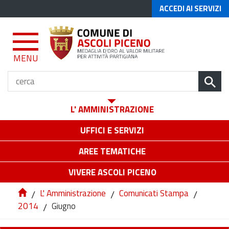
ACCEDI AI SERVIZI
MENU
L' AMMINISTRAZIONE
UFFICI E SERVIZI
AREE TEMATICHE
VIVERE ASCOLI PICENO
/
L' Amministrazione
/
Comunicati Stampa
/
2014
/
Giugno