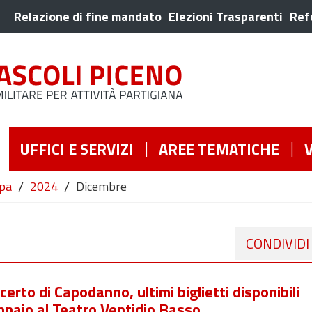
Relazione di fine mandato
Elezioni Trasparenti
Ref
UFFICI E SERVIZI
AREE TEMATICHE
/
/
pa
2024
Dicembre
CONDIVIDI
certo di Capodanno, ultimi biglietti disponibili
nnaio al Teatro Ventidio Basso