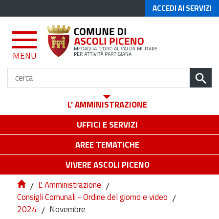
ACCEDI AI SERVIZI
MENU
L' AMMINISTRAZIONE
UFFICI E SERVIZI
AREE TEMATICHE
VIVERE ASCOLI PICENO
/
L' Amministrazione
/
Consigli Comunali - Ordine del giorno e video
/
2024
/
Novembre