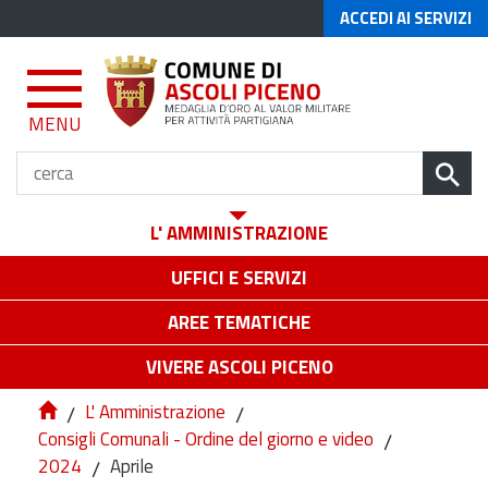
ACCEDI AI SERVIZI
MENU
L' AMMINISTRAZIONE
UFFICI E SERVIZI
AREE TEMATICHE
VIVERE ASCOLI PICENO
/
L' Amministrazione
/
Consigli Comunali - Ordine del giorno e video
/
2024
/
Aprile