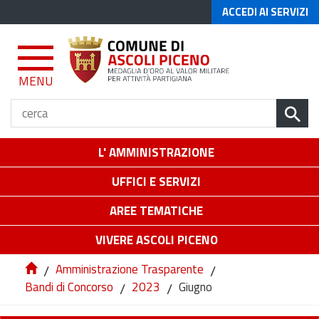
ACCEDI AI SERVIZI
MENU
L' AMMINISTRAZIONE
UFFICI E SERVIZI
AREE TEMATICHE
VIVERE ASCOLI PICENO
/
Amministrazione Trasparente
/
Bandi di Concorso
/
2023
/
Giugno