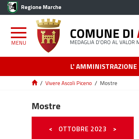
Regione Marche
MENU
L' AMMINISTRAZIONE
/
/
Vivere Ascoli Piceno
Mostre
Mostre
<
>
OTTOBRE
2023