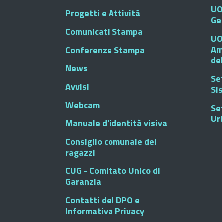
UO
Progetti e Attività
Ge
Comunicati Stampa
UO
Am
Conferenze Stampa
de
News
Se
Avvisi
Si
Webcam
Se
Ur
Manuale d'identità visiva
Consiglio comunale dei
ragazzi
CUG - Comitato Unico di
Garanzia
Contatti del DPO e
Informativa Privacy