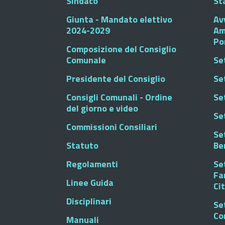
Sindaco
St
Giunta - Mandato elettivo
Av
2024-2029
Am
Po
Composizione del Consiglio
Comunale
Se
Presidente del Consiglio
Se
Consigli Comunali - Ordine
Set
del giorno e video
Se
Commissioni Consiliari
Set
Statuto
Be
Regolamenti
Set
Fa
Linee Guida
Ci
Disciplinari
Se
Co
Manuali