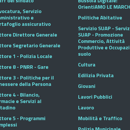
aff del sindaco
Bussola Digitale:
OrientiAMO LE MARC
vocatura, Servizio
ministrativo e
Politiche Abitative
rtafoglio assicurativo
Servizio SUAP - Serviz
ttore Direttore Generale
SUAP - Promozione
Commercio, Attività
ttore Segretario Generale
Produttive e Occupaz
suolo
tore 1 - Polizia Locale
Cultura
ttore 8 - PNRR - Gare
Edilizia Privata
tore 3 - Politiche per il
nessere della Persona
Giovani
tore 4 - Bilancio,
Lavori Pubblici
rmacie e Servizi al
ttadino
Lavoro
ttore 5 - Programmi
Mobilità e Traffico
mplessi
Polizia Municipale