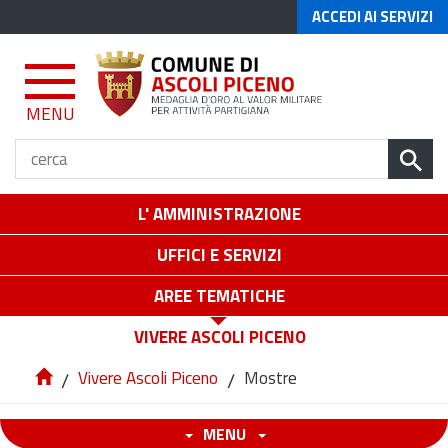
ACCEDI AI SERVIZI
MENU
L' AMMINISTRAZIONE
UFFICI E SERVIZI
AREE TEMATICHE
VIVERE ASCOLI PICENO
/
Vivere Ascoli Piceno
/
Mostre
MENU