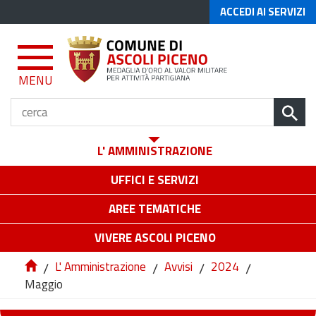
ACCEDI AI SERVIZI
MENU
L' AMMINISTRAZIONE
UFFICI E SERVIZI
AREE TEMATICHE
VIVERE ASCOLI PICENO
/
L' Amministrazione
/
Avvisi
/
2024
/
Maggio