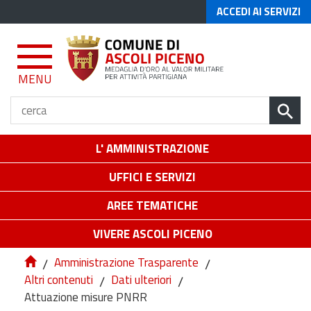
ACCEDI AI SERVIZI
MENU
L' AMMINISTRAZIONE
UFFICI E SERVIZI
AREE TEMATICHE
VIVERE ASCOLI PICENO
/
Amministrazione Trasparente
/
Altri contenuti
/
Dati ulteriori
/
Attuazione misure PNRR