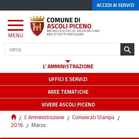
ACCEDI AI SERVIZI
MENU
L' AMMINISTRAZIONE
UFFICI E SERVIZI
AREE TEMATICHE
VIVERE ASCOLI PICENO
/
L' Amministrazione
/
Comunicati Stampa
/
2016
/
Marzo