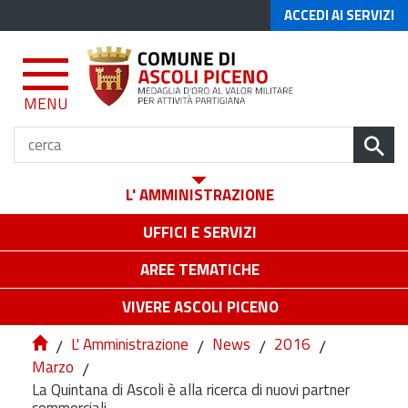
ACCEDI AI SERVIZI
MENU
L' AMMINISTRAZIONE
UFFICI E SERVIZI
AREE TEMATICHE
VIVERE ASCOLI PICENO
/
L' Amministrazione
/
News
/
2016
/
Marzo
/
La Quintana di Ascoli è alla ricerca di nuovi partner