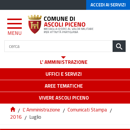
ACCEDI AI SERVIZI
MENU
L' AMMINISTRAZIONE
UFFICI E SERVIZI
AREE TEMATICHE
VIVERE ASCOLI PICENO
/
L' Amministrazione
/
Comunicati Stampa
/
2016
/
Luglio