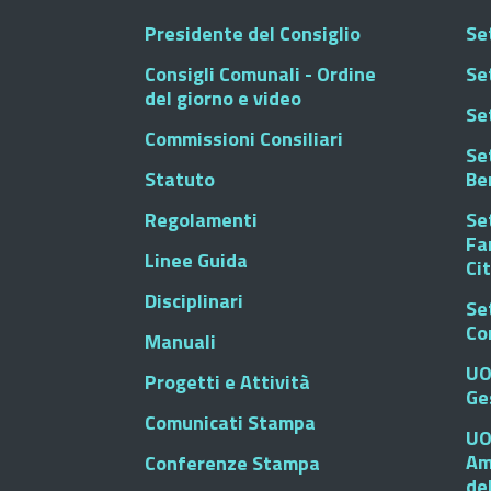
Presidente del Consiglio
Se
Consigli Comunali - Ordine
Set
del giorno e video
Se
Commissioni Consiliari
Set
Statuto
Be
Regolamenti
Set
Fa
Linee Guida
Ci
Disciplinari
Se
Co
Manuali
UO
Progetti e Attività
Ge
Comunicati Stampa
UO
Am
Conferenze Stampa
de