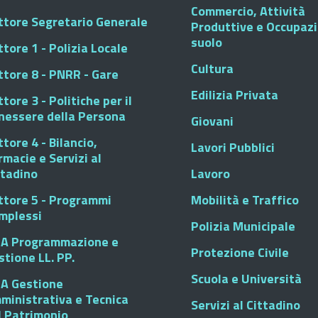
Commercio, Attività
ttore Segretario Generale
Produttive e Occupaz
suolo
tore 1 - Polizia Locale
Cultura
ttore 8 - PNRR - Gare
Edilizia Privata
tore 3 - Politiche per il
nessere della Persona
Giovani
tore 4 - Bilancio,
Lavori Pubblici
rmacie e Servizi al
ttadino
Lavoro
ttore 5 - Programmi
Mobilità e Traffico
mplessi
Polizia Municipale
A Programmazione e
Protezione Civile
stione LL. PP.
Scuola e Università
A Gestione
ministrativa e Tecnica
Servizi al Cittadino
l Patrimonio