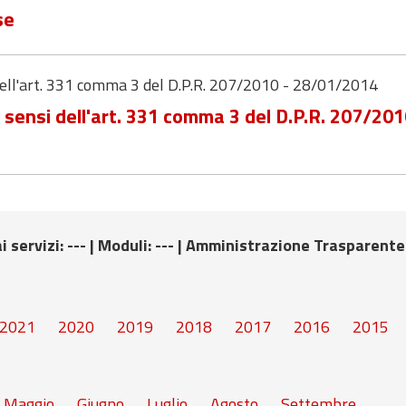
se
 dell'art. 331 comma 3 del D.P.R. 207/2010 - 28/01/2014
i sensi dell'art. 331 comma 3 del D.P.R. 207/20
i servizi
: --- |
Moduli
: --- |
Amministrazione Trasparente
2021
2020
2019
2018
2017
2016
2015
Maggio
Giugno
Luglio
Agosto
Settembre