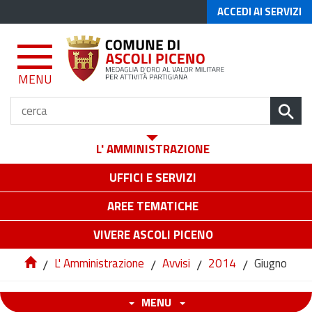
ACCEDI AI SERVIZI
MENU
L' AMMINISTRAZIONE
UFFICI E SERVIZI
AREE TEMATICHE
VIVERE ASCOLI PICENO
/
L' Amministrazione
/
Avvisi
/
2014
/
Giugno
MENU