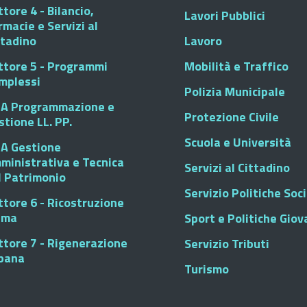
tore 4 - Bilancio,
Lavori Pubblici
rmacie e Servizi al
ttadino
Lavoro
ttore 5 - Programmi
Mobilità e Traffico
mplessi
Polizia Municipale
A Programmazione e
Protezione Civile
stione LL. PP.
Scuola e Università
A Gestione
ministrativa e Tecnica
Servizi al Cittadino
l Patrimonio
Servizio Politiche Soci
ttore 6 - Ricostruzione
sma
Sport e Politiche Giova
ttore 7 - Rigenerazione
Servizio Tributi
bana
Turismo