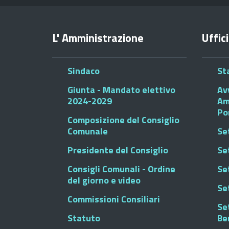
L' Amministrazione
Uffici
Sindaco
St
Giunta - Mandato elettivo
Av
2024-2029
Am
Po
Composizione del Consiglio
Comunale
Se
Presidente del Consiglio
Se
Consigli Comunali - Ordine
Set
del giorno e video
Se
Commissioni Consiliari
Set
Statuto
Be