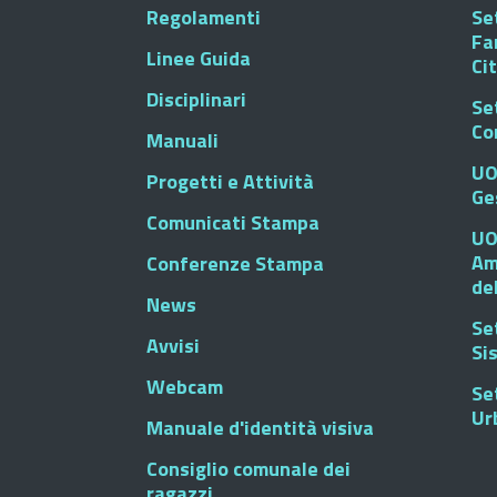
Regolamenti
Set
Fa
Linee Guida
Ci
Disciplinari
Se
Co
Manuali
UO
Progetti e Attività
Ge
Comunicati Stampa
UO
Am
Conferenze Stampa
de
News
Se
Avvisi
Si
Webcam
Se
Ur
Manuale d'identità visiva
Consiglio comunale dei
ragazzi