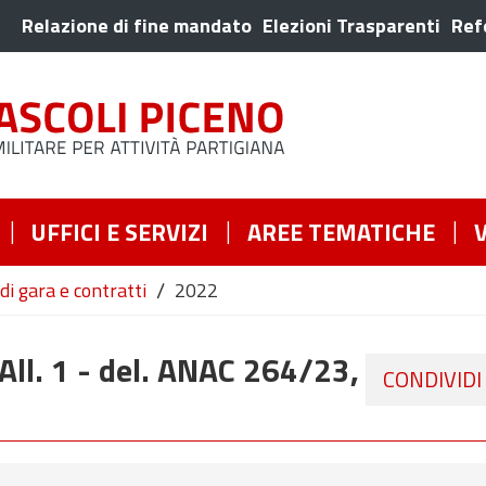
Relazione di fine mandato
Elezioni Trasparenti
Ref
UFFICI E SERVIZI
AREE TEMATICHE
/
di gara e contratti
2022
 All. 1 - del. ANAC 264/23,
CONDIVIDI