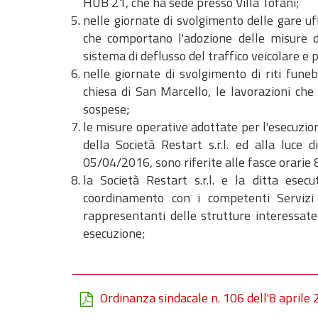
HUB 21, che ha sede presso Villa Tofani;
nelle giornate di svolgimento delle gare uffi
che comportano l'adozione delle misure 
sistema di deflusso del traffico veicolare e 
nelle giornate di svolgimento di riti funeb
chiesa di San Marcello, le lavorazioni ch
sospese;
le misure operative adottate per l'esecuzione
della Società Restart s.r.l. ed alla luce
05/04/2016, sono riferite alle fasce orarie 
la Società Restart s.r.l. e la ditta esecu
coordinamento con i competenti Servizi
rappresentanti delle strutture interessate
esecuzione;
Ordinanza sindacale n. 106 dell'8 aprile