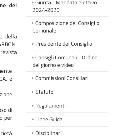
Giunta - Mandato elettivo
one dei
2024-2029
Composizione del Consiglio
Comunale
a della
Presidente del Consiglio
CARBON,
prevista
Consigli Comunali - Ordine
del giorno e video
amente
Commissioni Consiliari
CA, e
Statuto
ozione
Regolamenti
oso di
ro per
Linee Guida
Disciplinari
ocietà