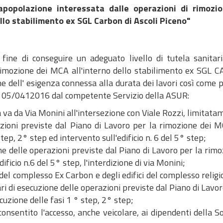
lapopolazione interessata dalle operazioni di rimozi
llo stabilimento ex SGL Carbon di Ascoli Piceno"
ine di conseguire un adeguato livello di tutela sanitari
 rimozione dei MCA all'interno dello stabilimento ex SGL 
e dell' esigenza connessa alla durata dei lavori così come 
ta 05/0412016 dal competente Servizio della ASUR:
ha va da Via Monini all'intersezione con Viale Rozzi, limitat
razioni previste dal Piano di Lavoro per la rimozione dei M
tep, 2° step ed intervento sull'edificio n. 6 del 5° step;
ne delle operazioni previste dal Piano di Lavoro per la rim
ficio n.6 del 5° step, l'interdizione di via Monini;
e del complesso Ex Carbon e degli edifici del complesso religi
ri di esecuzione delle operazioni previste dal Piano di Lavo
uzione delle fasi 1 ° step, 2° step;
è consentito l'accesso, anche veicolare, ai dipendenti della S