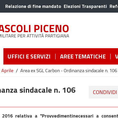
Relazione di fine mandato
Elezioni Trasparenti
Ref
UFFICI E SERVIZI
AREE TEMATICHE
/
Aprile
Area ex SGL Carbon - Ordinanza sindacale n. 106 
nanza sindacale n. 106
CONDIVIDI
e 2016 relativa a "Provvedimentinecessari a consen