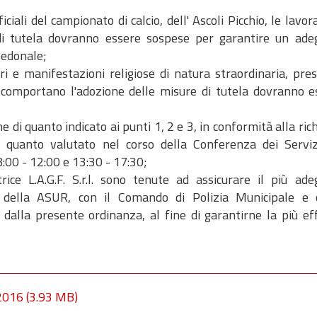
ciali del campionato di calcio, dell' Ascoli Picchio, le lavor
di tutela dovranno essere sospese per garantire un ade
pedonale;
ri e manifestazioni religiose di natura straordinaria, pre
e comportano l'adozione delle misure di tutela dovranno e
 di quanto indicato ai punti 1, 2 e 3, in conformità alla ric
 di quanto valutato nel corso della Conferenza dei Serviz
8:00 - 12:00 e 13:30 - 17:30;
trice L.A.G.F. S.r.l. sono tenute ad assicurare il più ade
 della ASUR, con il Comando di Polizia Municipale e 
 dalla presente ordinanza, al fine di garantirne la più eff
 2016
(3.93 MB)