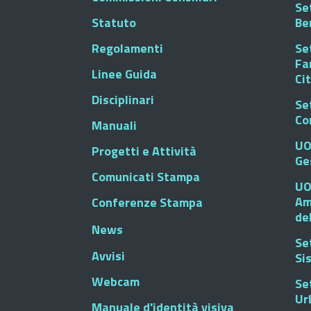
Set
Statuto
Be
Regolamenti
Set
Fa
Linee Guida
Ci
Disciplinari
Se
Co
Manuali
UO
Progetti e Attività
Ge
Comunicati Stampa
UO
Am
Conferenze Stampa
de
News
Se
Avvisi
Si
Webcam
Se
Ur
Manuale d'identità visiva