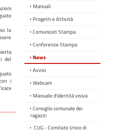
Manuali
azioni
guato
Progetti e Attività
sso la
Comunicati Stampa
ssere
Conferenze Stampa
hiesta
News
i del
Avvisi
guato
con i
Webcam
icace
Manuale d'identità visiva
Consiglio comunale dei
ragazzi
CUG - Comitato Unico di