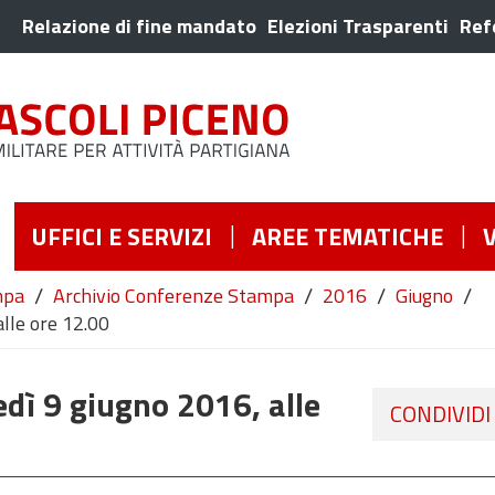
Relazione di fine mandato
Elezioni Trasparenti
Ref
UFFICI E SERVIZI
AREE TEMATICHE
/
/
/
/
mpa
Archivio Conferenze Stampa
2016
Giugno
lle ore 12.00
dì 9 giugno 2016, alle
CONDIVIDI