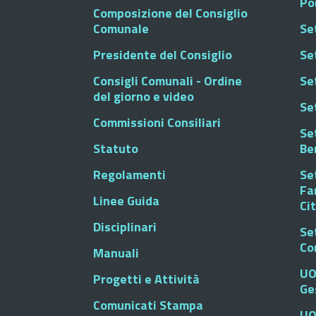
Po
Composizione del Consiglio
Comunale
Se
Presidente del Consiglio
Se
Consigli Comunali - Ordine
Set
del giorno e video
Se
Commissioni Consiliari
Set
Statuto
Be
Regolamenti
Set
Fa
Linee Guida
Ci
Disciplinari
Se
Co
Manuali
UO
Progetti e Attività
Ge
Comunicati Stampa
UO