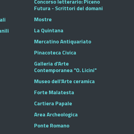
Concorso letterario: Piceno
Futura - Scrittori del domani
Mostre
ali
La Quintana
nili
Mercatino Antiquariato
Pinacoteca Civica
Galleria d'Arte
Contemporanea "O. Licini"
Museo dell'Arte ceramica
Forte Malatesta
Cartiera Papale
Area Archeologica
Ponte Romano