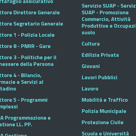
rtafoglio assicurativo
Servizio SUAP - Serviz
ttore Direttore Generale
SUAP - Promozione
Commercio, Attività
ttore Segretario Generale
Produttive e Occupaz
suolo
tore 1 - Polizia Locale
Cultura
ttore 8 - PNRR - Gare
Edilizia Privata
tore 3 - Politiche per il
nessere della Persona
Giovani
tore 4 - Bilancio,
Lavori Pubblici
rmacie e Servizi al
ttadino
Lavoro
ttore 5 - Programmi
Mobilità e Traffico
mplessi
Polizia Municipale
A Programmazione e
Protezione Civile
stione LL. PP.
Scuola e Università
A Gestione