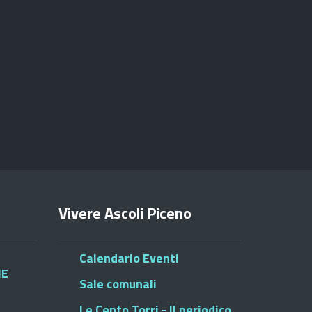
Vivere Ascoli Piceno
Calendario Eventi
HE
Sale comunali
Le Cento Torri - Il periodico